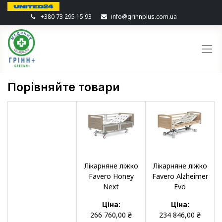
+380 73 295 15 93
info@grinnplus.com.ua
Порівняйте товари
Лікарняне ліжко
Лікарняне ліжко
Favero Honey
Favero Alzheimer
Next
Evo
Ціна:
Ціна:
266 760,00
₴
234 846,00
₴