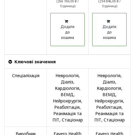
(
266 760,00
₴
/
(
234 846,00
₴
/
Одиниці
)
Одиниці
)
Додати
Додати
до
до
кошика
кошика
Ключові значення
Спеціалізація
Неврологія
,
Неврологія
,
Діаліз
,
Діаліз
,
Кардіологія
,
Кардіологія
,
ВЕМД
,
ВЕМД
,
Нейрохірургія
,
Нейрохірургія
,
Реабілітація
,
Реабілітація
,
Реанімація та
Реанімація та
ПІТ
,
Стаціонар
ПІТ
,
Стаціонар
Виробник
Favero Health
Favero Health