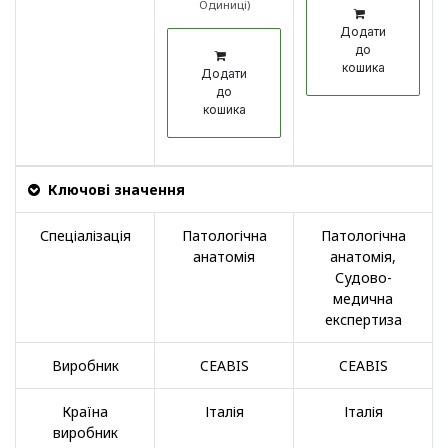
Одиниці
)
Додати
до
кошика
Додати
до
кошика
Ключові значення
Спеціалізація
Патологічна
Патологічна
анатомія
анатомія
,
Судово-
медична
експертиза
Виробник
CEABIS
CEABIS
Країна
Італія
Італія
виробник