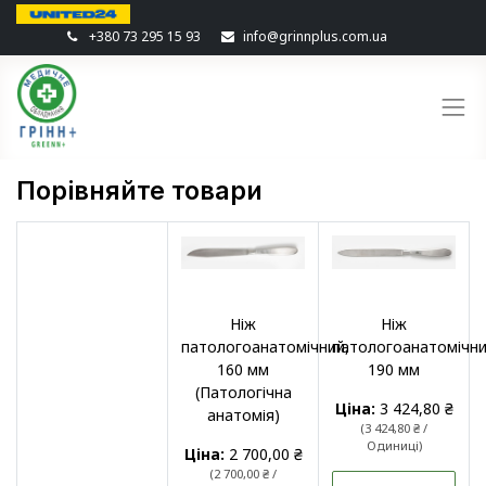
+380 73 295 15 93
info@grinnplus.com.ua
Порівняйте товари
Ніж
Ніж
патологоанатомічний,
патологоанатомічни
160 мм
190 мм
(Патологічна
Ціна:
3 424,80
₴
анатомія)
(
3 424,80
₴
/
Одиниці
)
Ціна:
2 700,00
₴
(
2 700,00
₴
/