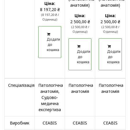
Ціна:
анатомія)
анатомія)
8 197,20
₴
(
8 197,20
₴
/
Ціна:
Ціна:
Одиниці
)
2 500,00
₴
2 500,00
₴
(
2 500,00
₴
/
(
2 500,00
₴
/
Одиниці
)
Одиниці
)
Додати
до
кошика
Додати
Додати
до
до
кошика
кошика
Спеціалізація
Патологічна
Патологічна
Патологічна
анатомія
,
анатомія
анатомія
Судово-
медична
експертиза
Виробник
CEABIS
CEABIS
CEABIS