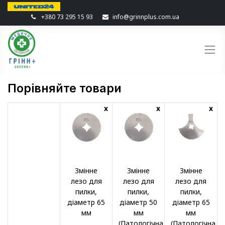
+380 73 295 15 93
info@grinnplus.com.ua
Порівняйте товари
x
x
x
Змінне
Змінне
Змінне
лезо для
лезо для
лезо для
пилки,
пилки,
пилки,
діаметр 65
діаметр 50
діаметр 65
мм
мм
мм
(Патологічна
(Патологічна