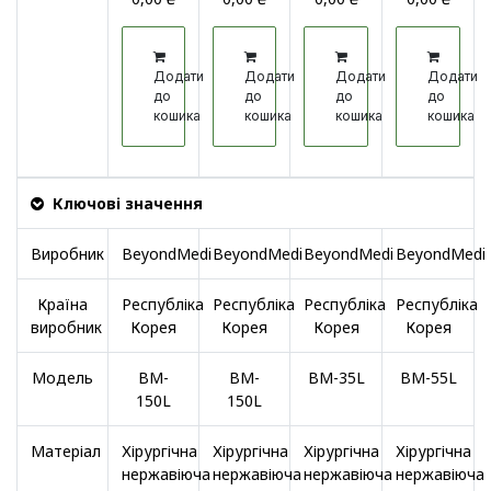
Додати
Додати
Додати
Додати
до
до
до
до
кошика
кошика
кошика
кошика
Ключові значення
Виробник
BeyondMedi
BeyondMedi
BeyondMedi
BeyondMedi
Країна
Республіка
Республіка
Республіка
Республіка
виробник
Корея
Корея
Корея
Корея
Модель
BM-
BM-
BM-35L
BM-55L
150L
150L
Матеріал
Хірургічна
Хірургічна
Хірургічна
Хірургічна
нержавіюча
нержавіюча
нержавіюча
нержавіюча