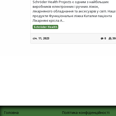
Schröder Health Projects є одним з найбільших
виробників електронних і ручних ліжок,
лікарняного обладнання та аксесуарів у світі. Наші
продукти Функціональні ліжка Каталки пацієнта
Лікарняні крісла А...
Schröder Health
січ. 11, 2023
0
30
Головна
Політика конфіденційності