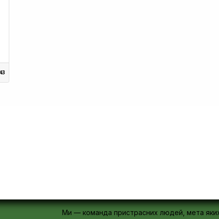
43
Ми — команда пристрасних людей, мета яки