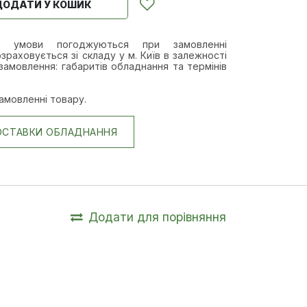
ДОДАТИ У КОШИК
а умови п
огоджуються при замовленні
зраховується зі складу у м. Київ в залежності
замовлення: габаритів обладнання та термінів
амовленні товару.
ОСТАВКИ ОБЛАДНАННЯ
Додати для порівняння