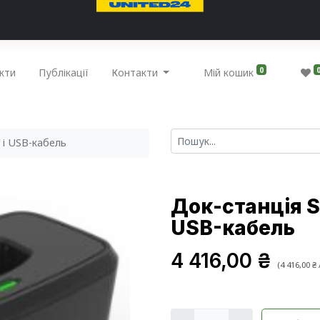
0
кти
Публікації
Контакти
Мій кошик
 і USB-кабель
Док-станція Sa
USB-кабель
4 416,00
₴
(
4 416,00
₴