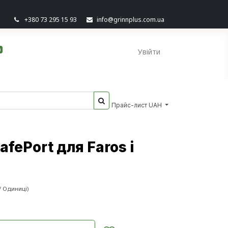
+380 73 295 15 93
info@grinnplus.com.ua
0
Увійти
Прайс-лист UAH
fePort для Faros і
/
Одиниці
)