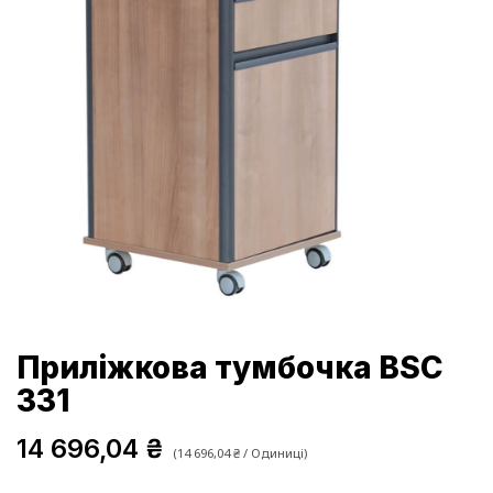
Приліжкова тумбочка BSC
331
14 696,04
₴
(
14 696,04
₴
/
Одиниці
)