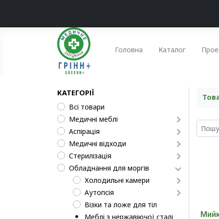
Головна
Каталог
Прое
КАТЕГОРІЇ
Тов
Всі товари
Медичні меблі
Аспірація
Медичні відходи
Стерилізація
Обладнання для моргів
Холодильні камери
Аутопсія
Візки та ложе для тіл
Мийк
Меблі з нержавіючої сталі