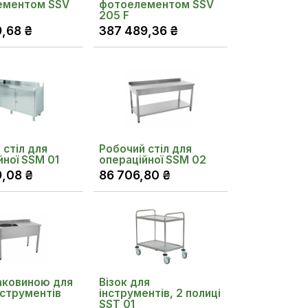
ементом SSV
фотоелементом SSV
205 F
9,68
₴
387 489,36
₴
 стіл для
Робочий стіл для
йної SSM 01
операційної SSM 02
9,08
₴
86 706,80
₴
раковиною для
Візок для
нструментів
інструментів, 2 полиці
SST 01