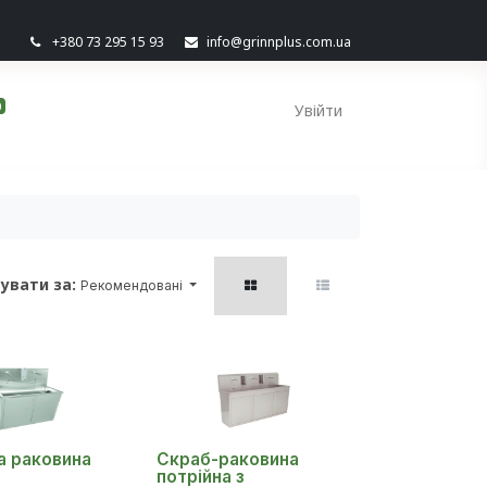
+380 73 295 15 93
info@grinnplus.com.ua
0
Увійти
увати за:
Рекомендовані
а раковина
Скраб-раковина
потрійна з