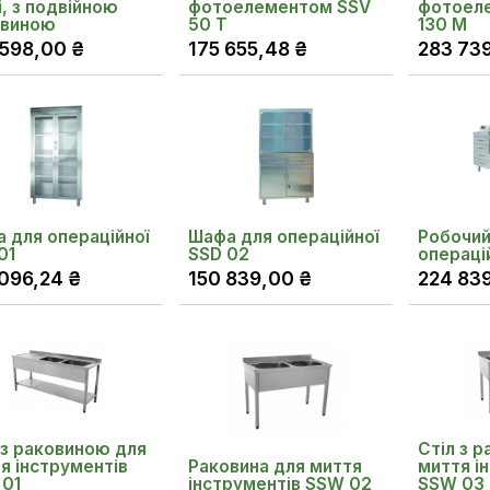
і, з подвійною
фотоелементом SSV
фотоел
овиною
50 T
130 M
 598,00
₴
175 655,48
₴
283 73
 для операційної
Шафа для операційної
Робочий
01
SSD 02
операці
 096,24
₴
150 839,00
₴
224 83
 з раковиною для
Стіл з 
я інструментів
Раковина для миття
миття і
01
інструментів SSW 02
SSW 03