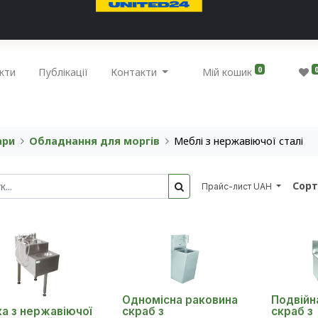
0
кти
Публікації
Контакти
Мій кошик
ари
Обладнання для моргів
Меблі з нержавіючої сталі
Сорт
Прайс-лист UAH
Одномісна раковина
Подвійн
а з нержавіючої
скраб з
скраб з