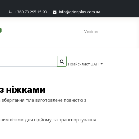
+380 73 295 15 93
info@grinnplus.com.ua
0
Увійти
Прайс-лист UAH
 з ніжками
зберігання тіла виготовлене повністю з
ьним візком для підйому та транспортування