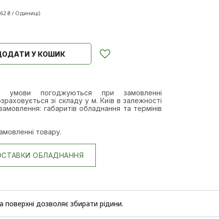
,62
₴
/
Одиниці
)
ДОДАТИ У КОШИК
а умови п
огоджуються при замовленні
зраховується зі складу у м. Київ в залежності
замовлення: габаритів обладнання та термінів
амовленні товару.
ОСТАВКИ ОБЛАДНАННЯ
 поверхні дозволяє збирати рідини.