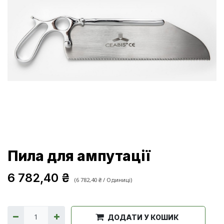
Пила для ампутації
6 782,40
₴
(
6 782,40
₴
/
Одиниці
)
ДОДАТИ У КОШИК