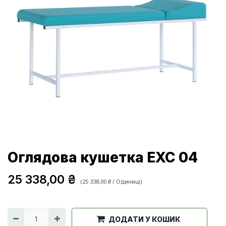
Оглядова кушетка EXC 04
25 338,00
₴
(
25 338,00
₴
/
Одиниці
)
ДОДАТИ У КОШИК