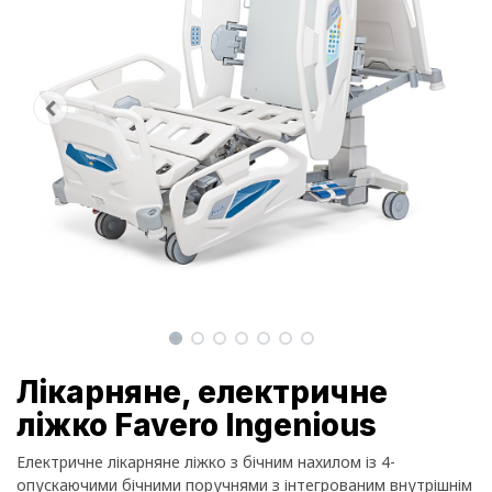
Лікарняне, електричне
ліжко Favero Ingenious
Електричне лікарняне ліжко з бічним нахилом із 4-
опускаючими бічними поручнями з інтегрованим внутрішнім