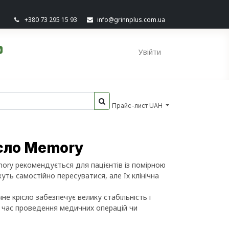
+380 73 295 15 93
info@grinnplus.com.ua
0
Увійти
Прайс-лист UAH
ісло Memory
mory рекомендується для пацієнтів із помірною
уть самостійно пересуватися, але їх клінічна
не крісло забезпечує велику стабільність і
д час проведення медичних операцій чи