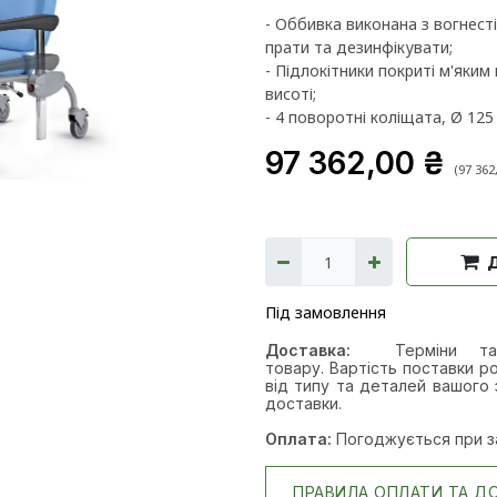
- Оббивка виконана з вогнест
прати та дезинфікувати;
- Підлокітники покриті м'яки
висоті;
- 4 поворотні коліщата, Ø 125
97 362,00
₴
(
97 362
Під замовлення
Доставка:
Терміни т
товару. Вартість поставки ро
від типу та деталей вашого 
доставки.
Оплата:
Погоджується при з
ПРАВИЛА ОПЛАТИ ТА Д