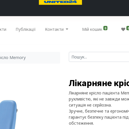
0
кти
Публікації
Контакти
Мій кошик
рісло Memory
Лікарняне кр
Лікарняне крісло пацієнта Me
рухливістю, які не завжди мож
ситуація не серйозна.
Зручне, безпечне та ергономіч
гарантує безпеку пацієнта пі
обстеження.