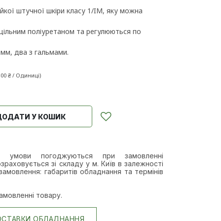
ійкої штучної шкіри класу 1/IM, яку можна
м цільним поліуретаном та регулюються по
 мм, два з гальмами.
,00
₴
/
Одиниці
)
ДОДАТИ У КОШИК
а умови п
огоджуються при замовленні
зраховується зі складу у м. Київ в залежності
замовлення: габаритів обладнання та термінів
амовленні товару.
ОСТАВКИ ОБЛАДНАННЯ