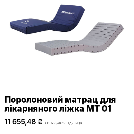
Поролоновий матрац для
лікарняного ліжка MT 01
11 655,48
₴
(
11 655,48
₴
/
Одиниці
)