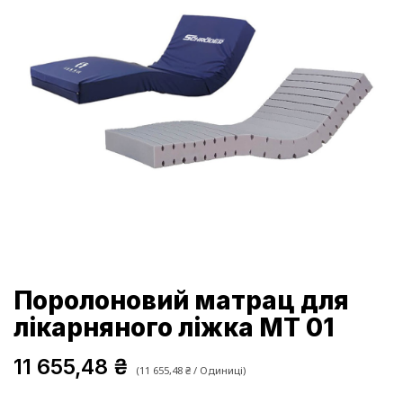
Поролоновий матрац для
лікарняного ліжка MT 01
11 655,48
₴
(
11 655,48
₴
/
Одиниці
)