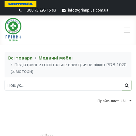
+380 73 295 15 93
info@grinnplus.com.ua
Всі товари
Медичні меблі
Педіатричне госпітальне електричне ліжко PDB 1020
(2 мотори)
Прайс-лист UAH