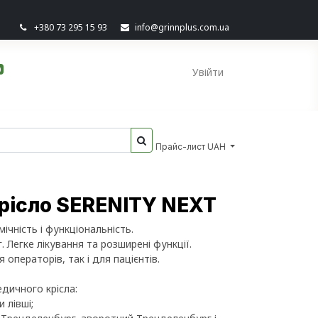
+380 73 295 15 93
info@grinnplus.com.ua
0
Увійти
Прайс-лист UAH
рісло SERENITY NEXT
ічність і функціональність.
 Легке лікування та розширені функції.
операторів, так і для пацієнтів.
дичного крісла:
 лівші;