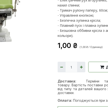
- Електричний рух вгору/вниз
нахил спинки;
- Тримач рулону паперу, 60см;
- Управління кнопкою;
- Безпечна зупинка крісла;
- Плавний пуск і плавна зупинк
- Безшовна оббивки крісла з а
кольори).
1,00
₴
(
1,00
₴
/
Одиниці
)
Доставка:
Терміни т
товару. Вартість поставки ро
від типу та деталей вашого 
доставки.
Оплата:
Погоджується при з