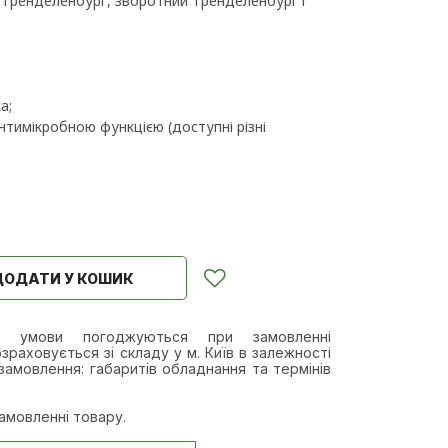
, Тренделенбург, зворотний Тренделенбург і
а;
нтимікробною функцією (доступні різні
ДОДАТИ У КОШИК
а умови п
огоджуються при замовленні
зраховується зі складу у м. Київ в залежності
замовлення: габаритів обладнання та термінів
амовленні товару.