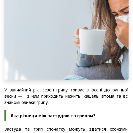
У звичайний рік, сезон грипу триває з осені до ранньої
весни — і з ним приходить нежить, кашель, втома та всі
знайомі ознаки грипу.
Яка різниця між застудою та грипом?
Застуда та грип спочатку можуть здатися схожими.