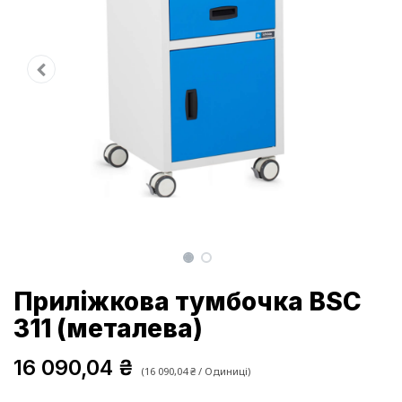
Приліжкова тумбочка BSC
311 (металева)
16 090,04
₴
(
16 090,04
₴
/
Одиниці
)