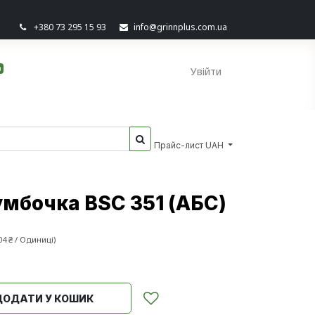
+380 73 295 15 93
info@grinnplus.com.ua
0
Увійти
Прайс-лист UAH
умбочка BSC 351 (АБС)
04
₴
/
Одиниці
)
ДОДАТИ У КОШИК