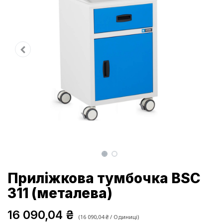
Приліжкова тумбочка BSC
311 (металева)
16 090,04
₴
(
16 090,04
₴
/
Одиниці
)