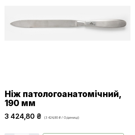
Ніж патологоанатомічний,
190 мм
3 424,80
₴
(
3 424,80
₴
/
Одиниці
)