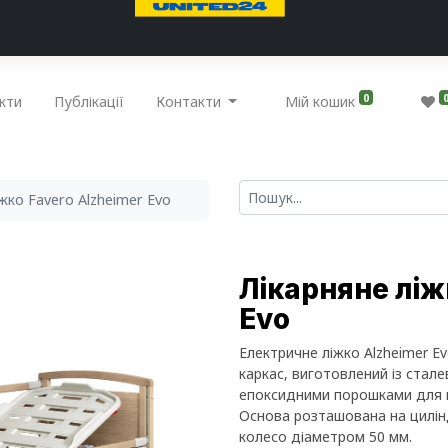
0
кти
Публікації
Контакти
Мій кошик
жко Favero Alzheimer Evo
Лікарняне ліж
Evo
Електричне ліжко Alzheimer Ev
каркас, виготовлений із стал
епоксидними порошками для ви
Основа розташована на цилінд
колесо діаметром 50 мм.