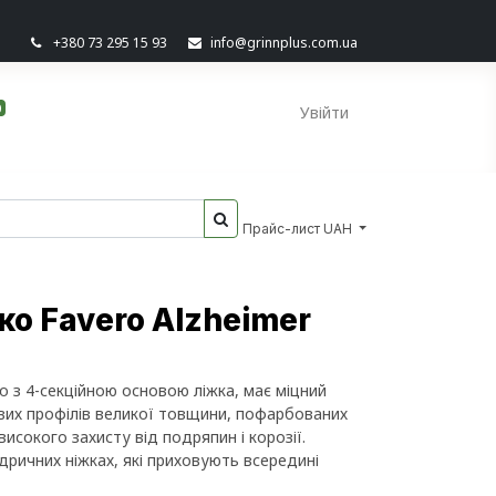
+380 73 295 15 93
info@grinnplus.com.ua
0
Увійти
Прайс-лист UAH
ко Favero Alzheimer
o з 4-секційною основою ліжка, має міцний
евих профілів великої товщини, пофарбованих
сокого захисту від подряпин і корозії.
ричних ніжках, які приховують всередині