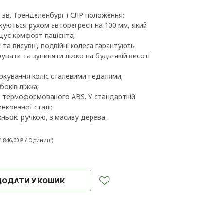
 зв. Тренделенбург і СЛР положення;
жуються рухом авторегресії на 100 мм, який
ищує комфорт пацієнта;
 та висувні, подвійні колеса гарантують
вати та зупиняти ліжко на будь-якій висоті
окування коліс сталевими педалями;
боків ліжка;
з термоформованого ABS. У стандартній
нкованої сталі;
рхньою ручкою, з масиву дерева.
4 846,00
₴
/
Одиниці
)
ДОДАТИ У КОШИК