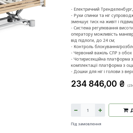
- Електричний Тренделенбург,
- Рухи спинки та ніг супровод
зменшує тиск на живіт і підв
- Система регулювання висоти
оператору можливість маневру
від підлоги, до 24 см;
- Контроль блокування/розбл
- Червоний важіль СЛР з обох 
- Чотирисекційна платформа 
комплектації платформа з оци
- Дошки для ніг і голови з ве
234 846,00
₴
(
23
Під замовлення