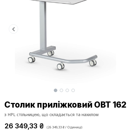
Столик приліжковий OBT 162
з HPL стільницею, що складається та нахилом
26 349,33
₴
(
26 349,33
₴
/
Одиниці
)