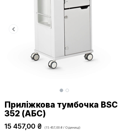
Приліжкова тумбочка BSC
352 (АБС)
15 457,00
₴
(
15 457,00
₴
/
Одиниці
)