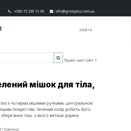
+380 73 295 15 93
info@grinnplus.com.ua
0
Увійти
Прайс-лист UAH
елений мішок для тіла,
іла з чотирма міцними ручками, центральною
ішнім покриттям. Зелений колір робить його
берігання тіла, з якого витікає рідина.
₴
/
Одиниці
)