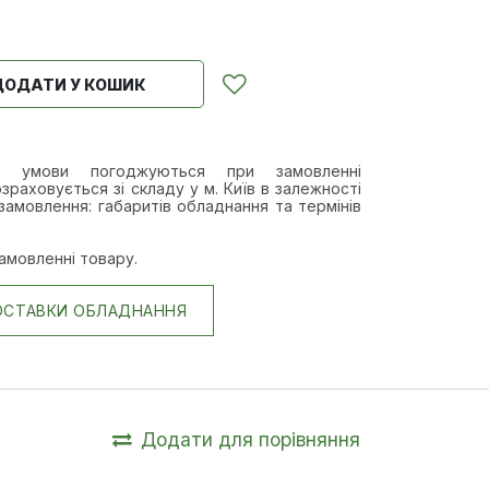
ДОДАТИ У КОШИК
а умови п
огоджуються при замовленні
зраховується зі складу у м. Київ в залежності
замовлення: габаритів обладнання та термінів
амовленні товару.
ОСТАВКИ ОБЛАДНАННЯ
Додати для порівняння