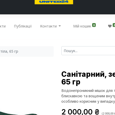
0
кти
Публікації
Контакти
Мій кошик
тіла, 65 гр
Санітарний, з
65 гр
Водонепроникний мішок для т
блискавкою та вощеним внутр
особливо корисним у випадку з
2 000,00
₴
(
2 000,00