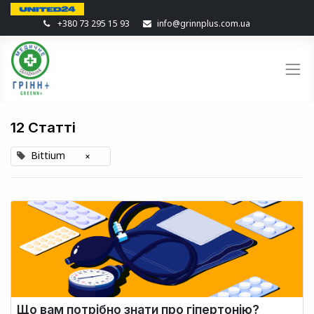
+380 73 295 15 93
info@grinnplus.com.ua
12 Статті
Bittium
×
Що вам потрібно знати про гіпертонію?