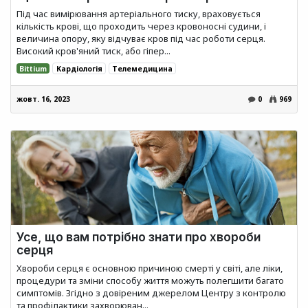
Під час вимірювання артеріального тиску, враховується
кількість крові, що проходить через кровоносні судини, і
величина опору, яку відчуває кров під час роботи серця.
Високий кров'яний тиск, або гіпер...
Bittium
Кардіологія
Телемедицина
жовт. 16, 2023
0
969
Усе, що вам потрібно знати про хвороби
серця
Хвороби серця є основною причиною смерті у світі, але ліки,
процедури та зміни способу життя можуть полегшити багато
симптомів. Згідно з довіреним джерелом Центру з контролю
та профілактики захворюван...