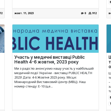
72
жовт. 11, 2023
0
912
в
Участь у медичні виставці Public
Health 4-6 жовтня, 2023 року
т
о
Ми з радістю анонсуємо нашу участь у найбільшій
медичній події України - виставці PUBLIC HEALTH
Щ
2023! Дата: 4-6 Жовтня 2023 року. Місце:
т
Міжнародний Виставковий Центр (МВЦ). Наш
–
номер стенду: E-10 (це...
з
т