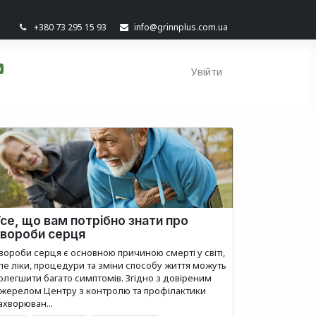
+380 73 295 15 93
info@grinnplus.com.ua
0
Увійти
се, що вам потрібно знати про
хвороби серця
вороби серця є основною причиною смерті у світі,
ле ліки, процедури та зміни способу життя можуть
олегшити багато симптомів. Згідно з довіреним
жерелом Центру з контролю та профілактики
ахворюван...