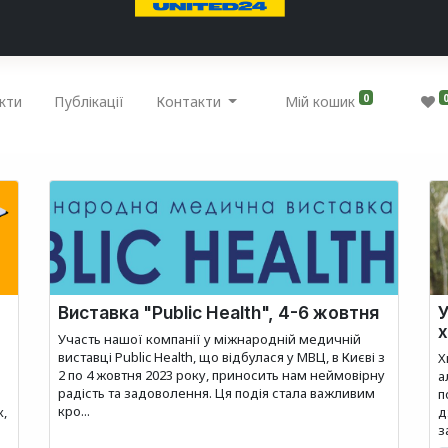
0
кти
Публікації
Контакти
Мій кошик
Виставка "Public Health", 4-6 жовтня
У
Участь нашої компанії у міжнародній медичній
виставці Public Health, що відбулася у МВЦ, в Києві з
Х
2 по 4 жовтня 2023 року, приносить нам неймовірну
а
радість та задоволення. Ця подія стала важливим
п
кро...
к,
д
з