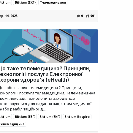
Bittium
Bittium (ЕКГ)
Телемедицина
ер. 14, 2023
0
901
Що таке телемедицина? Принципи,
ехнології і послуги Електронної
хорони здоров'я (eHealth)
о собою являє телемедицина ? Принципи,
ехнології і послуги телемедицини. Телемедицина
 комплекс дій, технологій та заходів, що
астосовуються для надання пацієнтам медичної
а/або реабілітаційної д...
Bittium
Bittium (ЕЕГ)
Bittium (ЕКГ)
Bittium Respiro
Телемедицина